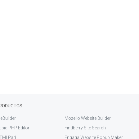
RODUCTOS
eBuilder
Mozello Website Builder
apid PHP Editor
Findberry Site Search
TMLPad
Engaga Website Popup Maker