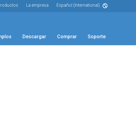
roductos
La empresa
Español (International)
mplos
Descargar
Comprar
Soporte