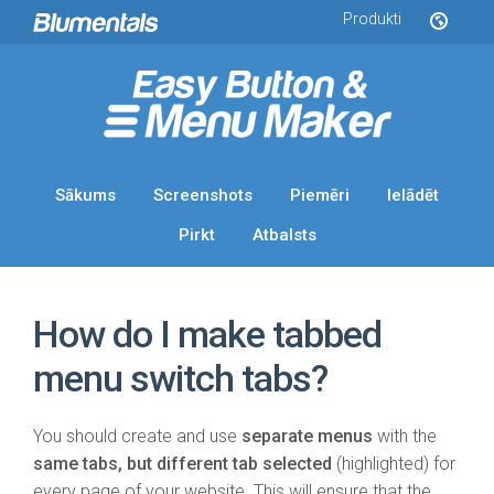
Produkti
Sākums
Screenshots
Piemēri
Ielādēt
Pirkt
Atbalsts
How do I make tabbed
menu switch tabs?
You should create and use
separate menus
with the
same tabs, but different tab selected
(highlighted) for
every page of your website. This will ensure that the