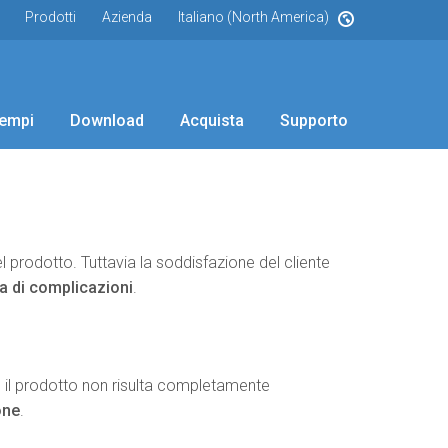
Prodotti
Azienda
Italiano (North America)
empi
Download
Acquista
Supporto
 prodotto. Tuttavia la soddisfazione del cliente
va di complicazioni
.
e il prodotto non risulta completamente
one
.