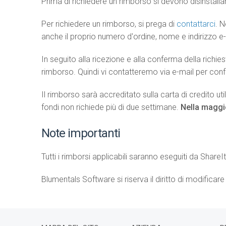
Prima di richiedere un rimborso si devono disinstallar
Per richiedere un rimborso, si prega di
contattarci
. N
anche il proprio numero d'ordine, nome e indirizzo e-
In seguito alla ricezione e alla conferma della richi
rimborso. Quindi vi contatteremo via e-mail per con
Il rimborso sarà accreditato sulla carta di credito u
fondi non richiede più di due settimane.
Nella maggio
Note importanti
Tutti i rimborsi applicabili saranno eseguiti da Sha
Blumentals Software si riserva il diritto di modificar