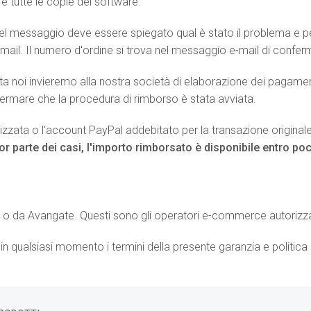
e tutte le copie del software.
el messaggio deve essere spiegato qual è stato il problema e perc
mail. Il numero d'ordine si trova nel messaggio e-mail di conferm
esta noi invieremo alla nostra società di elaborazione dei pagame
fermare che la procedura di rimborso è stata avviata.
tilizzata o l'account PayPal addebitato per la transazione origina
r parte dei casi, l'importo rimborsato è disponibile entro poch
reIt o da Avangate. Questi sono gli operatori e-commerce autorizz
e in qualsiasi momento i termini della presente garanzia e politic